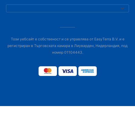
Този уебсайт е собственост и се управлява от EasyTerra B.V. и е
регистриран в Търговската камара в Лиуварден, Нидерландия, под
номер 01104443.