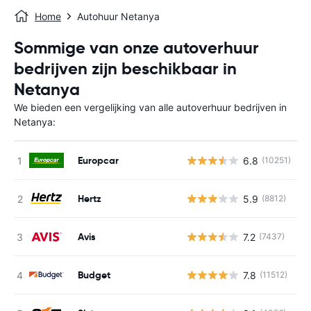
Home
Autohuur Netanya
Sommige van onze autoverhuur
bedrijven zijn beschikbaar in
Netanya
We bieden een vergelijking van alle autoverhuur bedrijven in
Netanya:
Europcar
6.8
(10251)
G
Hertz
5.9
(8812)
G
Avis
7.2
(7437)
G
Budget
7.8
(11512)
G