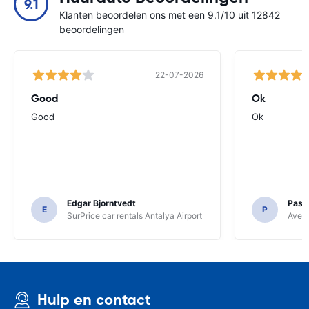
9.1
Klanten beoordelen ons met een 9.1/10 uit 12842
beoordelingen
22-07-2026
Good
Ok
Good
Ok
Edgar Bjorntvedt
Pasc
E
P
SurPrice car rentals Antalya Airport
Avec 
Hulp en contact