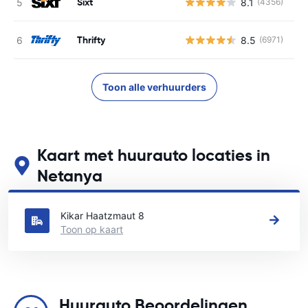
Sixt
8.1
(4356)
G
Thrifty
8.5
(6971)
G
Toon alle verhuurders
Kaart met huurauto locaties in
Netanya
Zie onze belangrijkste autoverhuur locaties in Netanya
Kikar Haatzmaut 8
Toon op kaart
Huurauto Beoordelingen