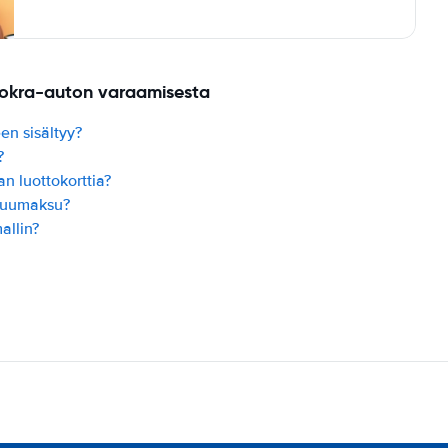
uokra-auton varaamisesta
en sisältyy?
?
n luottokorttia?
kuumaksu?
allin?