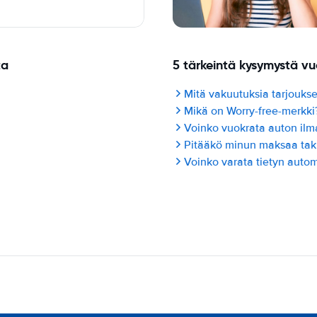
ta
5 tärkeintä kysymystä v
Mitä vakuutuksia tarjoukse
Mikä on Worry-free-merkki
Voinko vuokrata auton ilma
Pitääkö minun maksaa ta
Voinko varata tietyn autom