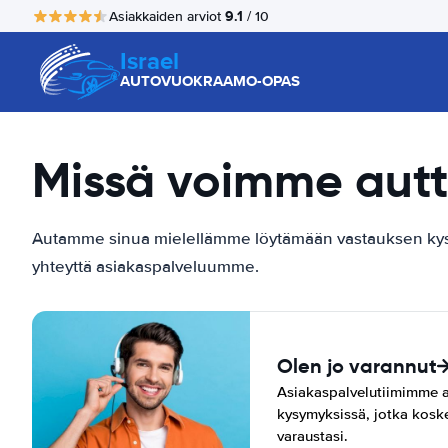
9.1
Asiakkaiden arviot
/ 10
Israel
AUTOVUOKRAAMO-OPAS
Missä voimme autt
Autamme sinua mielellämme löytämään vastauksen kysym
yhteyttä asiakaspalveluumme.
Olen jo varannut
Asiakaspalvelutiimimme a
kysymyksissä, jotka koske
varaustasi.