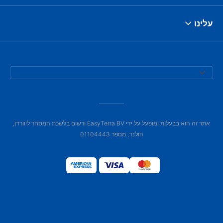
עלינו
אתר זה הוא בבעלות ומופעל על ידי EasyTerra BV ורשום בלשכת המסחר ליוורדן,
הולנד, מספר 01104443