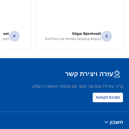
osset
Edgar Bjorntvedt
P
E
irport
SurPrice car rentals Antalya Airport
עזרה ויצירת קשר
צריך עזרה? אנא צור קשר עם מומחי ההשכרה שלנו.
תמיכת לקוחות
חשבון