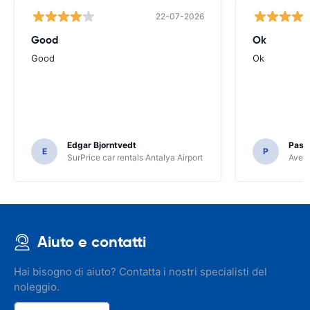
22-07-2026
Good
Ok
Good
Ok
Edgar Bjorntvedt
Pasc
E
P
SurPrice car rentals Antalya Airport
Avec 
Aiuto e contatti
Hai bisogno di aiuto? Contatta i nostri specialisti del
noleggio.