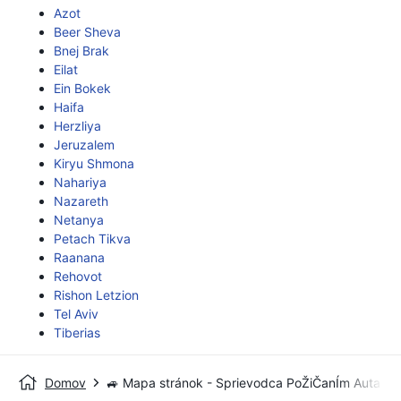
Azot
Beer Sheva
Bnej Brak
Eilat
Ein Bokek
Haifa
Herzliya
Jeruzalem
Kiryu Shmona
Nahariya
Nazareth
Netanya
Petach Tikva
Raanana
Rehovot
Rishon Letzion
Tel Aviv
Tiberias
Domov
🚙 Mapa stránok - Sprievodca PoŽiČanÍm Auta