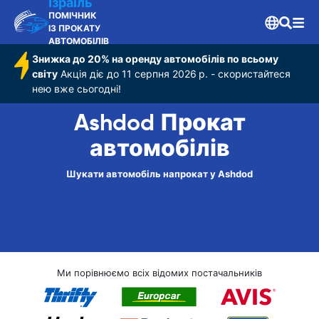
Ізраїль
ПОМІЧНИК
ІЗ ПРОКАТУ
АВТОМОБІЛІВ
Знижка до 20% на оренду автомобілів по всьому
світу
Акція діє до 11 серпня 2026 р. - скористайтеся
нею вже сьогодні!
Ashdod Прокат
автомобілів
Шукати автомобіль напрокат у Ashdod
Ми порівнюємо всіх відомих постачальників