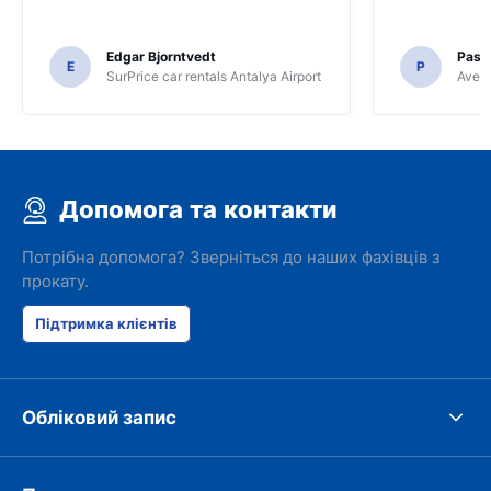
Edgar Bjorntvedt
Pasc
E
P
SurPrice car rentals Antalya Airport
Avec 
Допомога та контакти
Потрібна допомога? Зверніться до наших фахівців з
прокату.
Підтримка клієнтів
Обліковий запис