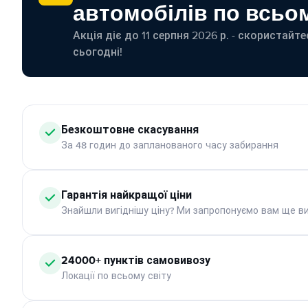
автомобілів по всьом
Акція діє до 11 серпня 2026 р. - скористайт
сьогодні!
Безкоштовне скасування
За 48 годин до запланованого часу забирання
Гарантія найкращої ціни
Знайшли вигіднішу ціну? Ми запропонуємо вам ще ви
24000+ пунктів самовивозу
Локації по всьому світу