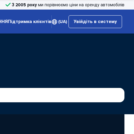
З 2005 року
ми порівнюємо ціни на оренду автомобілів
ННЯ
Підтримка клієнтів
(UA)
Увійдіть в систему