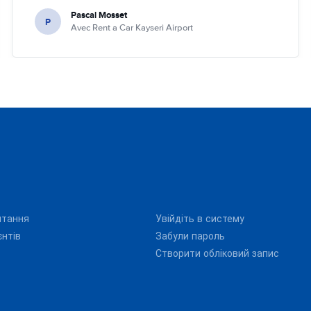
Pascal Mosset
P
Avec Rent a Car Kayseri Airport
итання
Увійдіть в систему
єнтів
Забули пароль
Створити обліковий запис