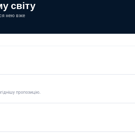
у світу
еся нею вже
гіднішу пропозицію.