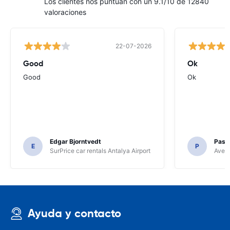
Los clientes nos puntúan con un 9.1/10 de 12840
valoraciones
22-07-2026
Good
Ok
Good
Ok
Edgar Bjorntvedt
Pasc
E
P
SurPrice car rentals Antalya Airport
Avec 
Ayuda y contacto