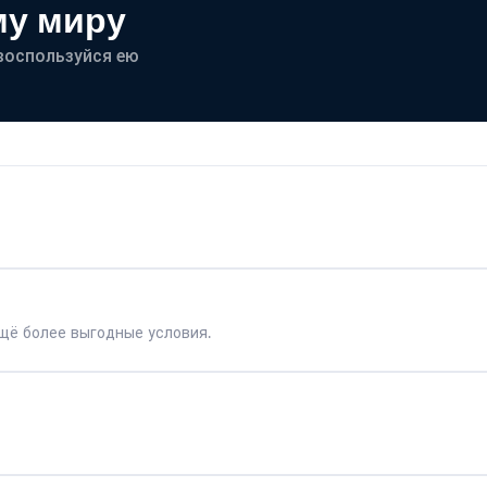
му миру
- воспользуйся ею
щё более выгодные условия.