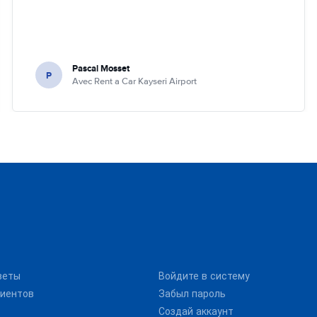
Pascal Mosset
P
Avec Rent a Car Kayseri Airport
веты
Войдите в систему
иентов
Забыл пароль
Создай аккаунт