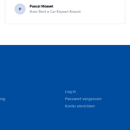
Pascal Mosset
P
Avec Rent a Car Kayseri Airport
Log-in
ung
Passwort vergessen
Konto einrichten