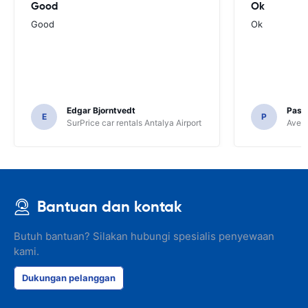
Good
Ok
Good
Ok
Edgar Bjorntvedt
Pasc
E
P
SurPrice car rentals Antalya Airport
Avec 
Bantuan dan kontak
Butuh bantuan? Silakan hubungi spesialis penyewaan
kami.
Dukungan pelanggan