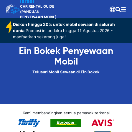
Israel
CAR RENTAL GUIDE
(PANDUAN
PENYEWAAN MOBIL)
Diskon hingga 20% untuk mobil sewaan di seluruh
dunia
Promosi ini berlaku hingga 11 Agustus 2026 -
manfaatkan sekarang juga!
Ein Bokek Penyewaan
Mobil
Telusuri Mobil Sewaan di Ein Bokek
Kami membandingkan semua pemasok terkenal