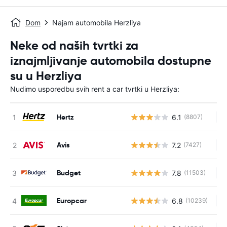
Dom
Najam automobila Herzliya
Neke od naših tvrtki za
iznajmljivanje automobila dostupne
su u Herzliya
Nudimo usporedbu svih rent a car tvrtki u Herzliya:
Hertz
6.1
(8807)
Ne
Avis
7.2
(7427)
Ne
Budget
7.8
(11503)
Ne
Europcar
6.8
(10239)
Ne