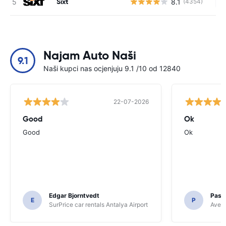
Sixt
8.1
(4354)
Ne
Najam Auto Naši
9.1
Naši kupci nas ocjenjuju 9.1 /10 od 12840
22-07-2026
Good
Ok
Good
Ok
Edgar Bjorntvedt
Pasc
E
P
SurPrice car rentals Antalya Airport
Avec 