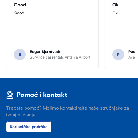
Good
Ok
Good
Ok
Edgar Bjorntvedt
Pasc
E
P
SurPrice car rentals Antalya Airport
Avec 
Pomoć i kontakt
Trebate pomoć? Molimo kontaktirajte naše stručnjake za
iznajmljivanje.
Korisnička podrška