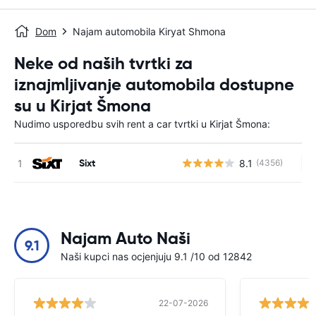
Dom
Najam automobila Kiryat Shmona
Neke od naših tvrtki za
iznajmljivanje automobila dostupne
su u Kirjat Šmona
Nudimo usporedbu svih rent a car tvrtki u Kirjat Šmona:
Sixt
8.1
(4356)
Ne
Najam Auto Naši
9.1
Naši kupci nas ocjenjuju 9.1 /10 od 12842
22-07-2026