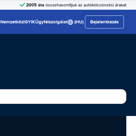
2005 óta
összehasonlítjuk az autókölcsönzési árakat
Nemzetközi
GYIK
Ügyfélszolgálat
(HU)
Bejelentkezés