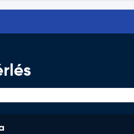
rlés
a