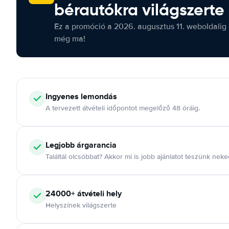
bérautókra világszerte
Ez a promóció a 2026. augusztus 11. weboldalig 
még ma!
Ingyenes lemondás
A tervezett átvételi időpontot megelőző 48 óráig.
Legjobb árgarancia
Találtál olcsóbbat? Akkor mi is jobb ajánlatot teszünk neke
24000+ átvételi hely
Helyszínek világszerte