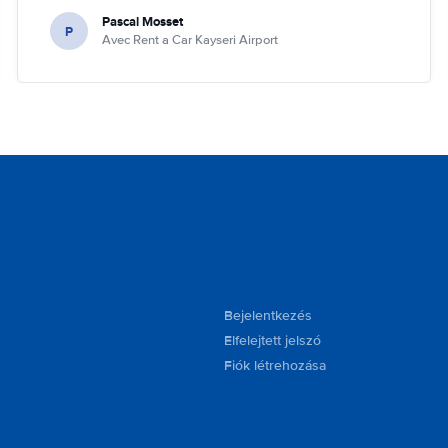
Pascal Mosset
P
Avec Rent a Car Kayseri Airport
Bejelentkezés
Elfelejtett jelszó
Fiók létrehozása