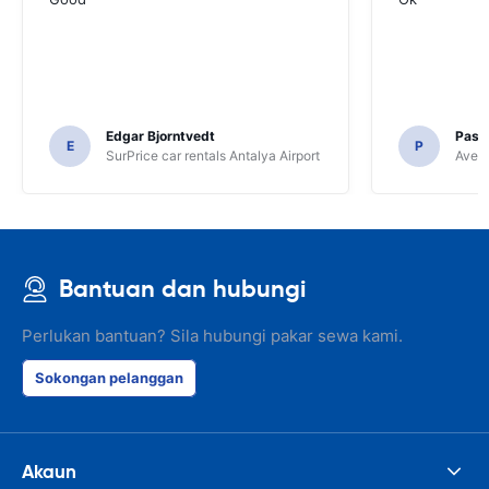
Edgar Bjorntvedt
Pasc
E
P
SurPrice car rentals Antalya Airport
Avec 
Bantuan dan hubungi
Perlukan bantuan? Sila hubungi pakar sewa kami.
Sokongan pelanggan
Akaun