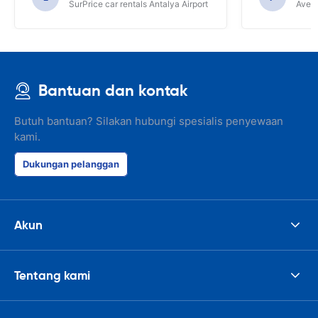
SurPrice car rentals Antalya Airport
Avec 
Bantuan dan kontak
Butuh bantuan? Silakan hubungi spesialis penyewaan
kami.
Dukungan pelanggan
Akun
Tentang kami