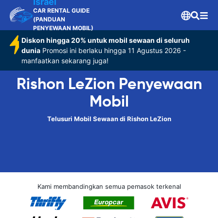
Israel
CAR RENTAL GUIDE
(PANDUAN
PENYEWAAN MOBIL)
Diskon hingga 20% untuk mobil sewaan di seluruh
dunia
Promosi ini berlaku hingga 11 Agustus 2026 -
manfaatkan sekarang juga!
Rishon LeZion Penyewaan
Mobil
Telusuri Mobil Sewaan di Rishon LeZion
Kami membandingkan semua pemasok terkenal