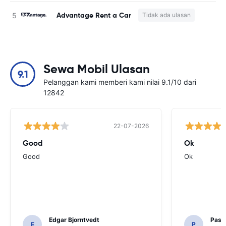
Advantage Rent a Car
Tidak ada ulasan
Sewa Mobil Ulasan
9.1
Pelanggan kami memberi kami nilai 9.1/10 dari
12842
22-07-2026
Good
Ok
Good
Ok
Edgar Bjorntvedt
Pasc
E
P