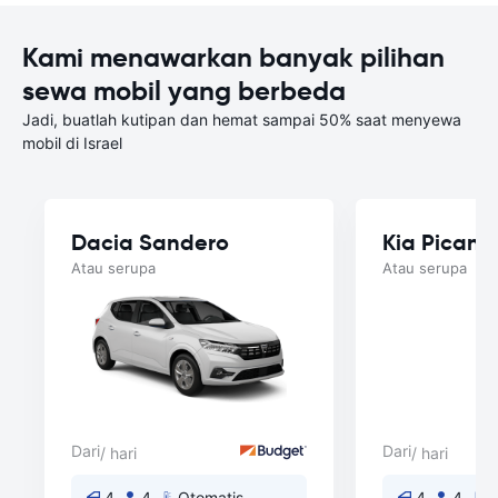
Kami menawarkan banyak pilihan
sewa mobil yang berbeda
Jadi, buatlah kutipan dan hemat sampai 50% saat menyewa
mobil di Israel
Dacia Sandero
Kia Picant
Atau serupa
Atau serupa
Dari
Dari
/ hari
/ hari
4
4
Otomatis
4
4
O