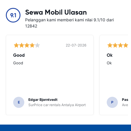
Sewa Mobil Ulasan
9.1
Pelanggan kami memberi kami nilai 9.1/10 dari
12842
22-07-2026
Good
Ok
Good
Ok
Edgar Bjorntvedt
Pasc
E
P
SurPrice car rentals Antalya Airport
Avec 