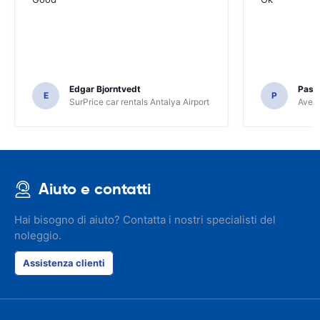
Edgar Bjorntvedt
Pasc
E
P
SurPrice car rentals Antalya Airport
Avec 
Aiuto e contatti
Hai bisogno di aiuto? Contatta i nostri specialisti del
noleggio.
Assistenza clienti