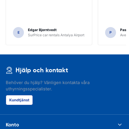
Edgar Bjorntvedt
Pasc
E
P
SurPrice car rentals Antalya Airport
Avec 
Hjälp och kontakt
Behöver du hjälp? Vänligen kontakta våra
uthyrningsspecialister.
Kundtjänst
Konto