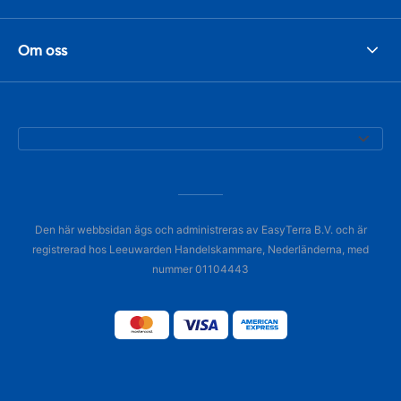
Om oss
Den här webbsidan ägs och administreras av EasyTerra B.V. och är
registrerad hos Leeuwarden Handelskammare, Nederländerna, med
nummer 01104443