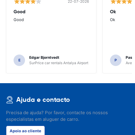
22-07-2026
Good
Ok
Good
Ok
Edgar Bjorntvedt
Pasc
E
P
SurPrice car rentals Antalya Airport
Avec 
Ajuda e contacto
Precisa de ajuda? Por favor, contacte os nossos
especialistas em aluguer de carro.
Apoio ao cliente