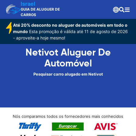
Israel
GUIA DE ALUGUER DE
CARROS
Até 20% desconto no aluguer de automóveis em todo o
mundo
Esta promoção é válida até 11 de agosto de 2026
- aproveite-a hoje mesmo!
Netivot Aluguer De
Automóvel
Pesquisar carro alugado em Netivot
Nós comparamos todos os fornecedores mais conhecidos