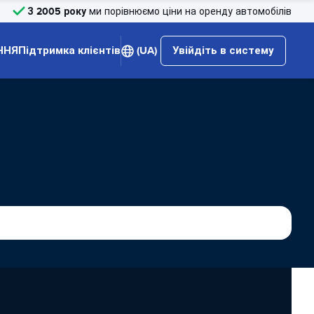
З 2005 року
ми порівнюємо ціни на оренду автомобілів
ННЯ
Підтримка клієнтів
(UA)
Увійдіть в систему