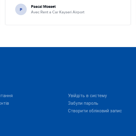
Pascal Mosset
P
Avec Rent a Car Kayseri Airport
итання
Увійдіть в систему
єнтів
Забули пароль
Створити обліковий запис