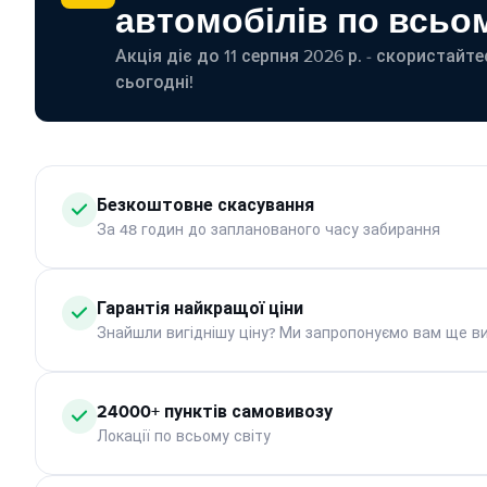
автомобілів по всьом
Акція діє до 11 серпня 2026 р. - скористайт
сьогодні!
Безкоштовне скасування
За 48 годин до запланованого часу забирання
Гарантія найкращої ціни
Знайшли вигіднішу ціну? Ми запропонуємо вам ще ви
24000+ пунктів самовивозу
Локації по всьому світу