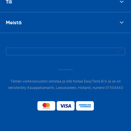
Tili
Meistä
Tämän verkkosivuston omistaa ja sitä hoitaa EasyTerra B.V. ja se on
rekisteröity Kauppakamariin, Leeuwarden, Hollanti, numero 01104443