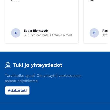
Edgar Bjorntvedt
Pasc
E
P
SurPrice car rentals Antalya Airport
Avec 
Tuki ja yhteystiedot
Tarvitsetko apua? Ota yhteyttä vuokrausalan
asiantuntijoihimme.
Asiakastuki