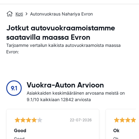
Koti
Autonvuokraus Nahariya Evron
Jotkut autovuokraamoistamme
saatavilla maassa Evron
Tarjoamme vertailun kaikista autovuokraamoista maassa
Evron:
Vuokra-Auton Arvioon
9.1
Asiakkaiden keskimääräinen arvosana meistä on
9.1/10 kaikkiaan 12842 arviosta
22-07-2026
Good
Ok
Good
Ok