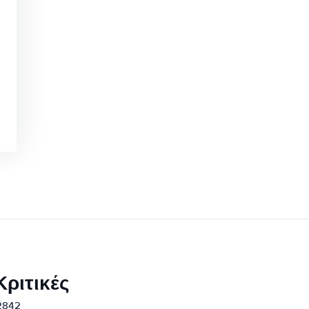
ριτικές
12842