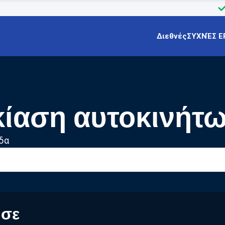
Διεθνές
ΣΥΧΝΈΣ Ε
κίαση αυτοκινήτ
δα
 σε