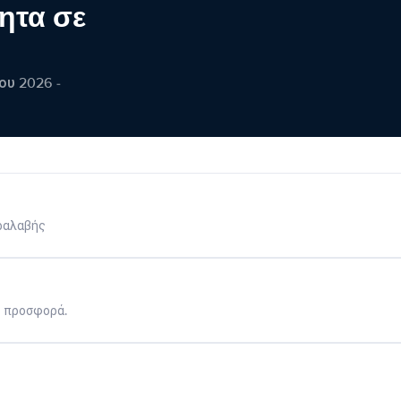
ητα σε
ου 2026 -
ραλαβής
η προσφορά.