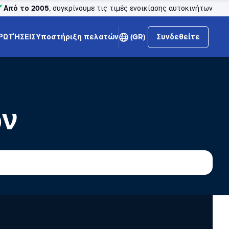
Από το 2005
, συγκρίνουμε τις τιμές ενοικίασης αυτοκινήτων
ΡΩΤΉΣΕΙΣ
Υποστήριξη πελατών
(GR)
Συνδεθείτε
ων