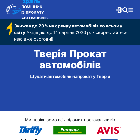
Ізраїль
ПОМІЧНИК
ІЗ ПРОКАТУ
АВТОМОБІЛІВ
Знижка до 20% на оренду автомобілів по всьому
світу
Акція діє до 11 серпня 2026 р. - скористайтеся
нею вже сьогодні!
Тверія Прокат
автомобілів
Шукати автомобіль напрокат у Тверія
Ми порівнюємо всіх відомих постачальників