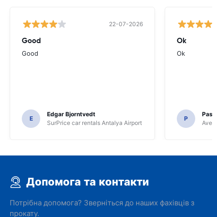
22-07-2026
Good
Ok
Good
Ok
Edgar Bjorntvedt
Pasc
E
P
SurPrice car rentals Antalya Airport
Avec 
Допомога та контакти
Потрібна допомога? Зверніться до наших фахівців з
прокату.