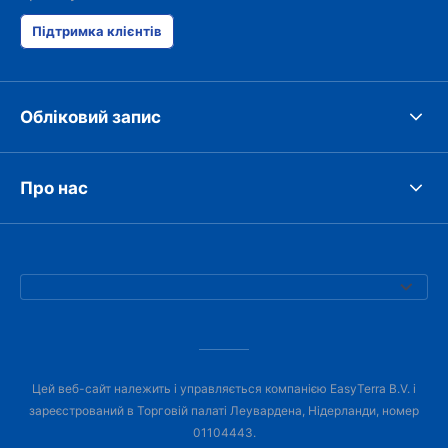
Підтримка клієнтів
Обліковий запис
Про нас
Цей веб-сайт належить і управляється компанією EasyTerra B.V. і
зареєстрований в Торговій палаті Леувардена, Нідерланди, номер
01104443.