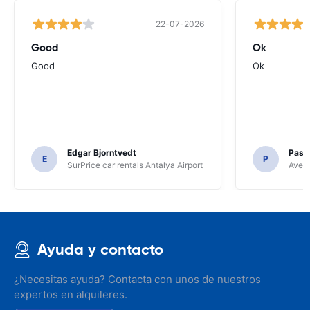
22-07-2026
Good
Ok
Good
Ok
Edgar Bjorntvedt
Pasc
E
P
SurPrice car rentals Antalya Airport
Avec 
Ayuda y contacto
¿Necesitas ayuda? Contacta con unos de nuestros
expertos en alquileres.