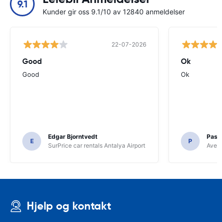
9.1
Kunder gir oss 9.1/10 av 12840 anmeldelser
22-07-2026
Good
Ok
Good
Ok
Edgar Bjorntvedt
Pasc
E
P
SurPrice car rentals Antalya Airport
Avec 
Hjelp og kontakt