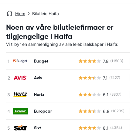
Hjem
Bilutleie Haifa
Noen av våre bilutleiefirmaer er
tilgjengelige i Haifa
Vi tilbyr en sammenligning av alle leiebilselskaper i Haifa:
Budget
7.8
(11503)
In
Avis
7.1
(7427)
In
Hertz
6.1
(8807)
In
Europcar
6.8
(10239)
In
Sixt
8.1
(4354)
In