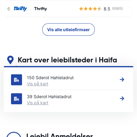
Thrifty
8.5
(6965)
In
Vis alle utleiefirmaer
Kart over leiebilsteder i Haifa
Se våre viktigste bilutleiesteder i Haifa
150 Sderot Hahistadrut
Vis på kart
39 Sderot Hahistadrut
Vis på kart
Leiebil Anmeldelser