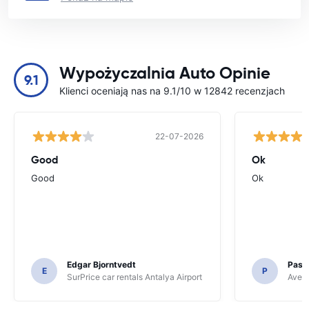
Wypożyczalnia Auto Opinie
9.1
Klienci oceniają nas na 9.1/10 w 12842 recenzjach
22-07-2026
Good
Ok
Good
Ok
Edgar Bjorntvedt
Pasc
E
P
SurPrice car rentals Antalya Airport
Avec 