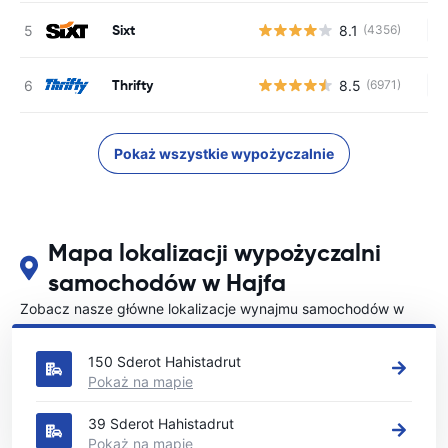
Sixt
8.1
(4356)
Br
Thrifty
8.5
(6971)
Br
Pokaż wszystkie wypożyczalnie
Mapa lokalizacji wypożyczalni
samochodów w Hajfa
Zobacz nasze główne lokalizacje wynajmu samochodów w
Hajfa
150 Sderot Hahistadrut
Pokaż na mapie
39 Sderot Hahistadrut
Pokaż na mapie