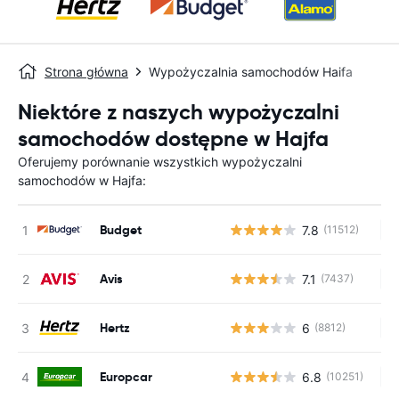
Strona główna
Wypożyczalnia samochodów Haifa
Niektóre z naszych wypożyczalni
samochodów dostępne w Hajfa
Oferujemy porównanie wszystkich wypożyczalni
samochodów w Hajfa:
Budget
7.8
(11512)
Br
Avis
7.1
(7437)
Br
Hertz
6
(8812)
Br
Europcar
6.8
(10251)
Br