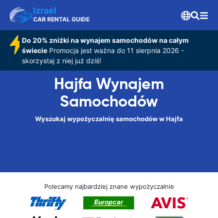
Izrael
CAR RENTAL GUIDE
Do 20% zniżki na wynajem samochodów na całym
świecie
Promocja jest ważna do 11 sierpnia 2026 -
skorzystaj z niej już dziś!
Hajfa Wynajem
Samochodów
Wyszukaj wypożyczalnię samochodów w Hajfa
Polecamy najbardziej znane wypożyczalnie