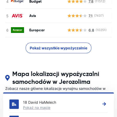
Budget
7.8
(11512)
Br
Avis
7.1
(7437)
Br
Europcar
6.8
(10251)
Br
Pokaż wszystkie wypożyczalnie
Mapa lokalizacji wypożyczalni
samochodów w Jerozolima
Zobacz nasze główne lokalizacje wynajmu samochodów w
Jerozolima
18 David HaMelech
Pokaż na mapie