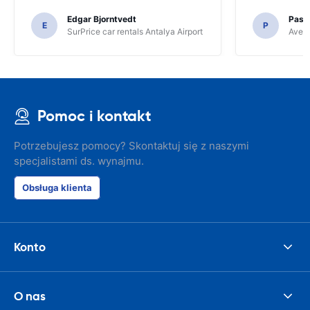
Edgar Bjorntvedt
Pasc
E
P
SurPrice car rentals Antalya Airport
Avec 
Pomoc i kontakt
Potrzebujesz pomocy? Skontaktuj się z naszymi
specjalistami ds. wynajmu.
Obsługa klienta
Konto
O nas