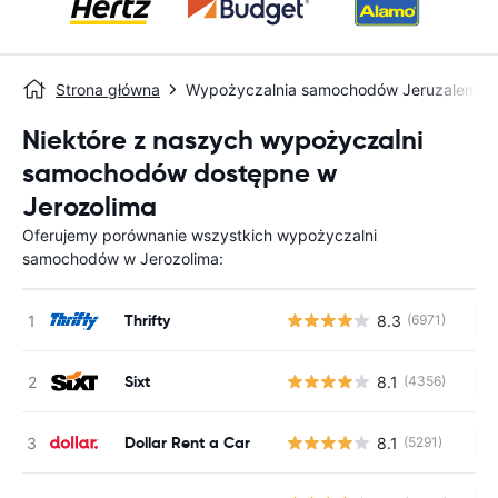
Strona główna
Wypożyczalnia samochodów Jeruzalem
Niektóre z naszych wypożyczalni
samochodów dostępne w
Jerozolima
Oferujemy porównanie wszystkich wypożyczalni
samochodów w Jerozolima:
Thrifty
8.3
(6971)
Br
Sixt
8.1
(4356)
Br
Dollar Rent a Car
8.1
(5291)
Br