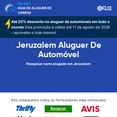
Israel
GUIA DE ALUGUER DE
CARROS
Até 20% desconto no aluguer de automóveis em todo o
mundo
Esta promoção é válida até 11 de agosto de 2026
- aproveite-a hoje mesmo!
Jeruzalem Aluguer De
Automóvel
Pesquisar carro alugado em Jeruzalem
Nós comparamos todos os fornecedores mais conhecidos