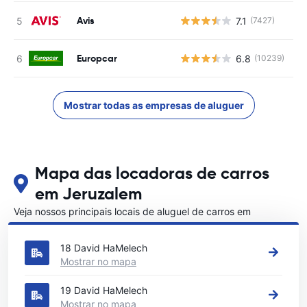
Avis
7.1
(7427)
N
Europcar
6.8
(10239)
N
Mostrar todas as empresas de aluguer
Mapa das locadoras de carros
em Jeruzalem
Veja nossos principais locais de aluguel de carros em
Jeruzalem
18 David HaMelech
Mostrar no mapa
19 David HaMelech
Mostrar no mapa