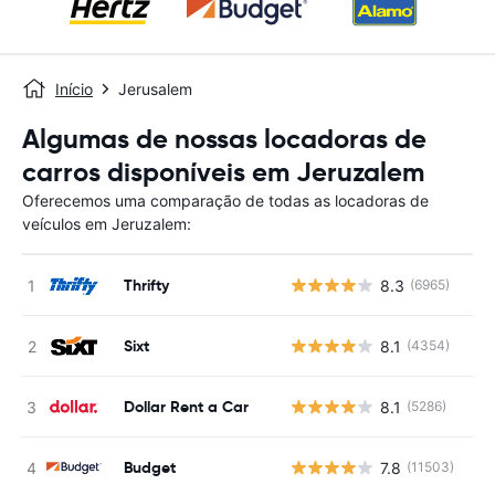
Início
Jerusalem
Algumas de nossas locadoras de
carros disponíveis em Jeruzalem
Oferecemos uma comparação de todas as locadoras de
veículos em Jeruzalem:
Thrifty
8.3
(6965)
N
Sixt
8.1
(4354)
N
Dollar Rent a Car
8.1
(5286)
N
Budget
7.8
(11503)
N