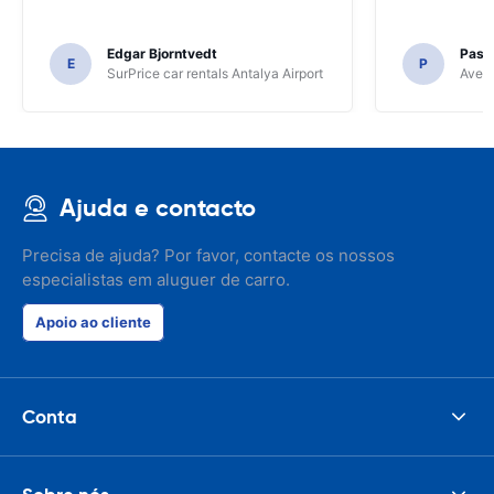
Edgar Bjorntvedt
Pasc
E
P
SurPrice car rentals Antalya Airport
Avec 
Ajuda e contacto
Precisa de ajuda? Por favor, contacte os nossos
especialistas em aluguer de carro.
Apoio ao cliente
Conta