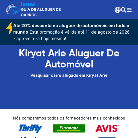
Israel
GUIA DE ALUGUER DE
CARROS
Até 20% desconto no aluguer de automóveis em todo o
mundo
Esta promoção é válida até 11 de agosto de 2026
- aproveite-a hoje mesmo!
Kiryat Arie Aluguer De
Automóvel
Pesquisar carro alugado em Kiryat Arie
Nós comparamos todos os fornecedores mais conhecidos