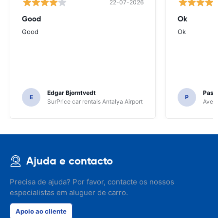
22-07-2026
Good
Ok
Good
Ok
Edgar Bjorntvedt
Pasc
E
P
SurPrice car rentals Antalya Airport
Avec 
Ajuda e contacto
Precisa de ajuda? Por favor, contacte os nossos
especialistas em aluguer de carro.
Apoio ao cliente