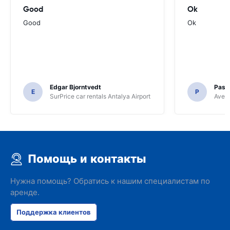
Good
Ok
Good
Ok
Edgar Bjorntvedt
Pasc
E
P
SurPrice car rentals Antalya Airport
Avec 
Помощь и контакты
Нужна помощь? Обратись к нашим специалистам по
аренде.
Поддержка клиентов