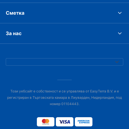
Сметка
За нас
Този уебсайт е собственост и се управлява от EasyTerra B.V. и е
регистриран в Търговската камара в Лиуварден, Нидерландия, под
номер 01104443.