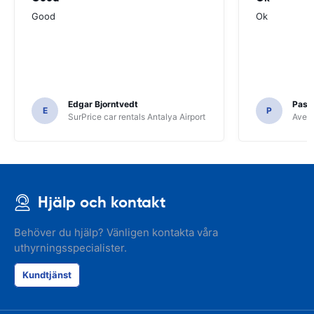
Good
Ok
Edgar Bjorntvedt
Pasc
E
P
SurPrice car rentals Antalya Airport
Avec 
Hjälp och kontakt
Behöver du hjälp? Vänligen kontakta våra
uthyrningsspecialister.
Kundtjänst