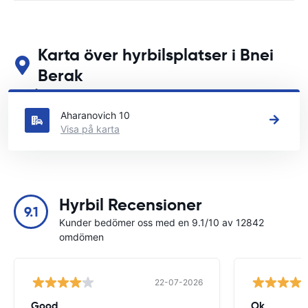
Karta över hyrbilsplatser i Bnei
Berak
Se våra huvudsakliga biluthyrningsplatser i Bnei Berak
Aharanovich 10
Visa på karta
Hyrbil Recensioner
9.1
Kunder bedömer oss med en 9.1/10 av 12842
omdömen
22-07-2026
Good
Ok