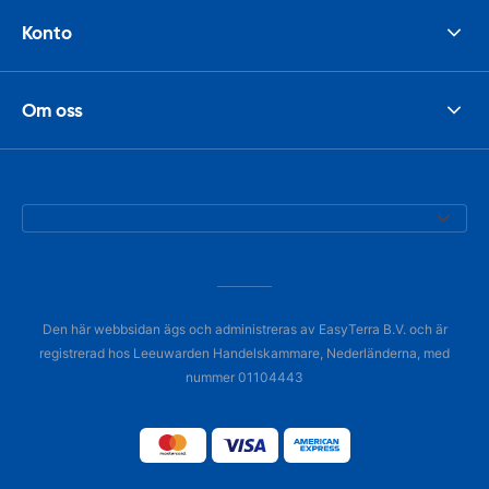
Konto
Om oss
Den här webbsidan ägs och administreras av EasyTerra B.V. och är
registrerad hos Leeuwarden Handelskammare, Nederländerna, med
nummer 01104443