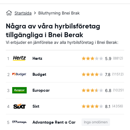
Startsida
Biluthyrning Bnei Brak
Några av våra hyrbilsföretag
tillgängliga i Bnei Berak
Vi erbjuder en jämförelse av alla hyrbilsföretag i Bnei Berak:
Hertz
5.9
(8812)
Budget
7.8
(11512)
Europcar
6.8
(10251)
Sixt
8.1
(4356)
Advantage Rent a Car
Inga omdömen