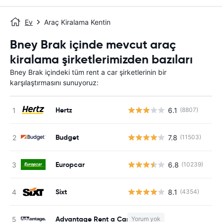
Ev
Araç Kiralama Kentin
Bney Brak içinde mevcut araç
kiralama şirketlerimizden bazıları
Bney Brak içindeki tüm rent a car şirketlerinin bir
karşılaştırmasını sunuyoruz:
Hertz
6.1
(8807)
Budget
7.8
(11503)
Europcar
6.8
(10239)
Sixt
8.1
(4354)
Advantage Rent a Car
Yorum yok