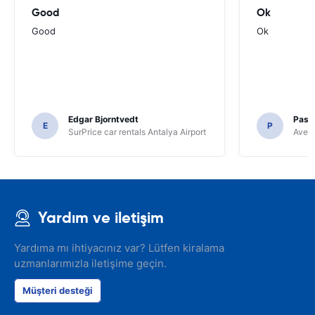
Good
Ok
Good
Ok
Edgar Bjorntvedt
Pasc
E
P
SurPrice car rentals Antalya Airport
Avec 
Yardım ve iletişim
Yardıma mı ihtiyacınız var? Lütfen kiralama
uzmanlarımızla iletişime geçin.
Müşteri desteği