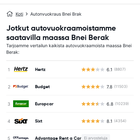
Koti
Autonvuokraus Bnei Brak
Jotkut autovuokraamoistamme
saatavilla maassa Bnei Berak
Tarjoamme vertailun kaikista autovuokraamoista maassa Bnei
Berak:
Hertz
6.1
(8807)
Ei
Budget
7.8
(11503)
Ei
Europcar
6.8
(10239)
Ei
Sixt
8.1
(4354)
Ei
Advantage Rent a Car
Ei arvosteluja
E