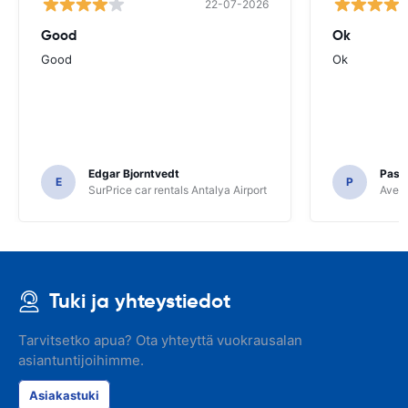
22-07-2026
Good
Ok
Good
Ok
Edgar Bjorntvedt
Pasc
E
P
SurPrice car rentals Antalya Airport
Avec 
Tuki ja yhteystiedot
Tarvitsetko apua? Ota yhteyttä vuokrausalan
asiantuntijoihimme.
Asiakastuki