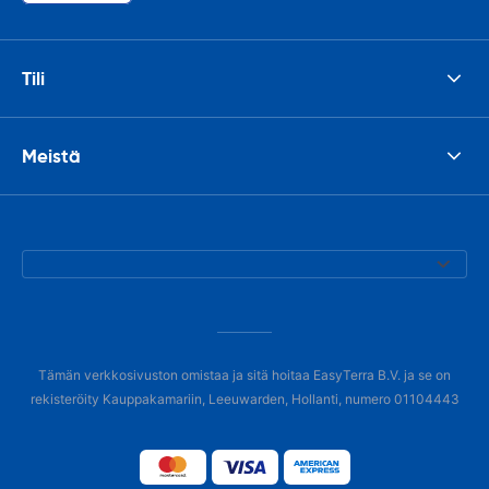
Tili
Meistä
Tämän verkkosivuston omistaa ja sitä hoitaa EasyTerra B.V. ja se on
rekisteröity Kauppakamariin, Leeuwarden, Hollanti, numero 01104443