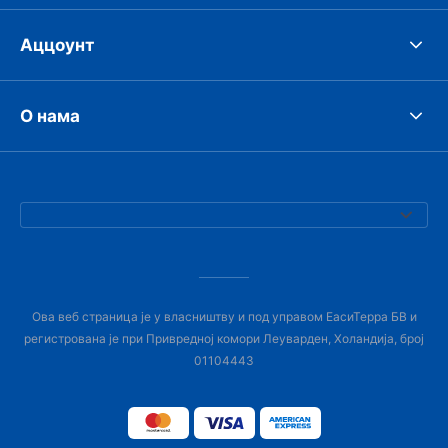
Аццоунт
О нама
Ова веб страница је у власништву и под управом ЕасиТерра БВ и
регистрована је при Привредној комори Леуварден, Холандија, број
01104443