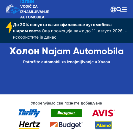
Izrael
VODIČ ZA
IZNAMLJIVANJE
AUTOMOBILA
До 20% попуста на изнајмљивање аутомобила
широм света
Ова промоција важи до 11. август 2026. -
искористите је данас!
Холон Najam Automobila
Potražite automobil za iznajmljivanje u Холон
Упоређујемо све познате добављаче