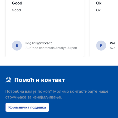
Good
Ok
Good
Ok
Edgar Bjorntvedt
Pasc
E
P
SurPrice car rentals Antalya Airport
Avec 
Помоћ и контакт
Потребна вам је помоћ? Молимо контактирајте наше
стручњаке за изнајмљивање.
Корисничка подршка