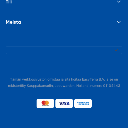
Tili
Meistä
Tämän verkkosivuston omistaa ja sitä hoitaa EasyTerra B.V. ja se on
rekisteröity Kauppakamariin, Leeuwarden, Hollanti, numero 01104443