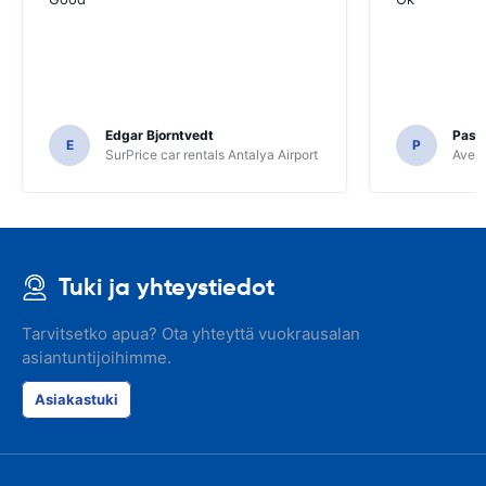
Edgar Bjorntvedt
Pasc
E
P
SurPrice car rentals Antalya Airport
Avec 
Tuki ja yhteystiedot
Tarvitsetko apua? Ota yhteyttä vuokrausalan
asiantuntijoihimme.
Asiakastuki