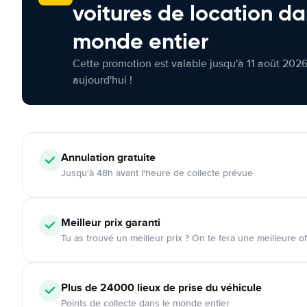
voitures de location da
monde entier
Cette promotion est valable jusqu'à 11 août 2026
aujourd'hui !
Annulation
gratuite
Jusqu'à 48h avant l'heure de collecte prévue
Meilleur prix garanti
Tu as trouvé un meilleur prix ? On te fera une meilleure of
Plus de 24000
lieux de prise du véhicule
Points de collecte dans le monde entier