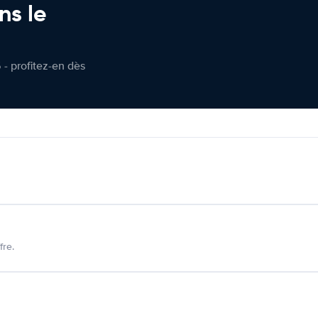
ns le
 - profitez-en dès
fre.