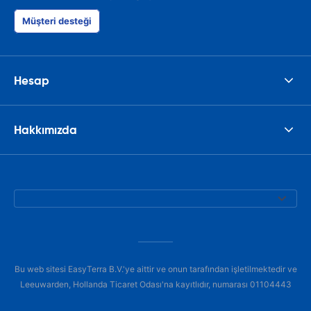
Müşteri desteği
Hesap
Hakkımızda
Bu web sitesi EasyTerra B.V.'ye aittir ve onun tarafından işletilmektedir ve
Leeuwarden, Hollanda Ticaret Odası'na kayıtlıdır, numarası 01104443