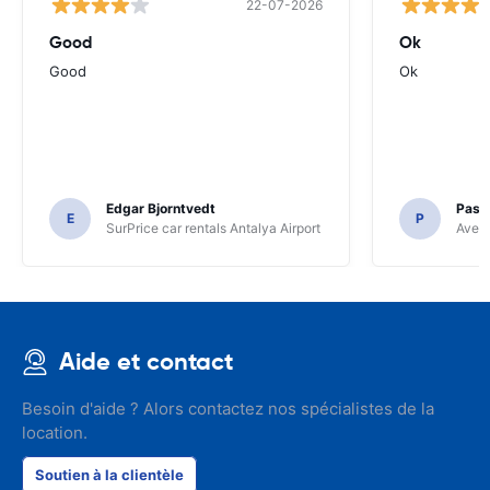
22-07-2026
Good
Ok
Good
Ok
Edgar Bjorntvedt
Pasc
E
P
SurPrice car rentals Antalya Airport
Avec 
Aide et contact
Besoin d'aide ? Alors contactez nos spécialistes de la
location.
Soutien à la clientèle