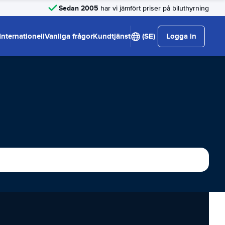
Sedan 2005
har vi jämfört priser på biluthyrning
Internationell
Vanliga frågor
Kundtjänst
(SE)
Logga in