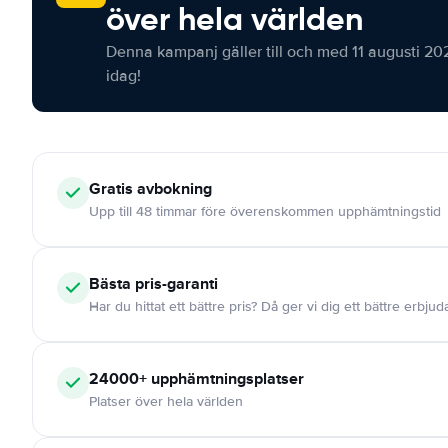
över hela världen
Denna kampanj gäller till och med 11 augusti 20
idag!
Gratis
avbokning
Upp till 48 timmar före överenskommen upphämtningstid
Bästa pris-garanti
Har du hittat ett bättre pris? Då ger vi dig ett bättre erbju
24000+
upphämtningsplatser
Platser över hela världen