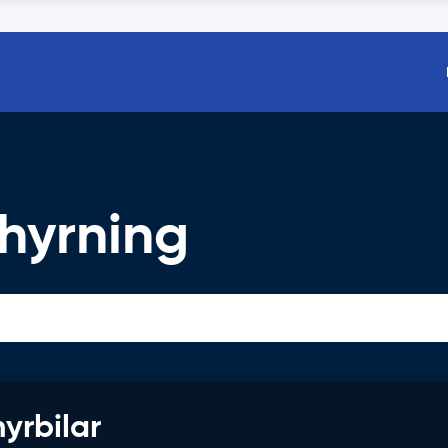
thyrning
hyrbilar