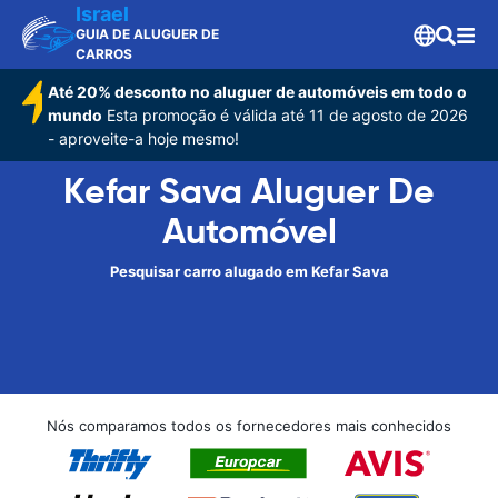
Israel
GUIA DE ALUGUER DE
CARROS
Até 20% desconto no aluguer de automóveis em todo o
mundo
Esta promoção é válida até 11 de agosto de 2026
- aproveite-a hoje mesmo!
Kefar Sava Aluguer De
Automóvel
Pesquisar carro alugado em Kefar Sava
Nós comparamos todos os fornecedores mais conhecidos