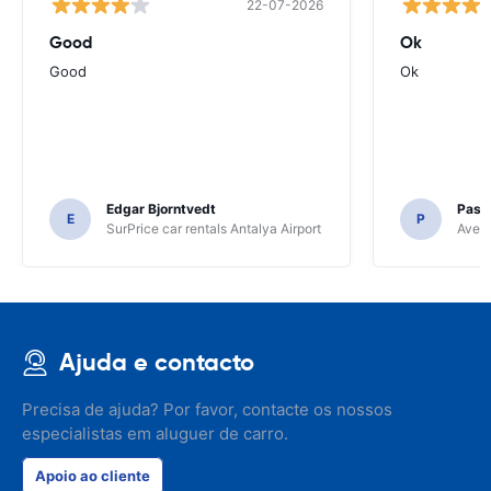
22-07-2026
Good
Ok
Good
Ok
Edgar Bjorntvedt
Pasc
E
P
SurPrice car rentals Antalya Airport
Avec 
Ajuda e contacto
Precisa de ajuda? Por favor, contacte os nossos
especialistas em aluguer de carro.
Apoio ao cliente