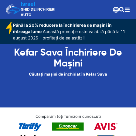
Israel
GHID DE INCHIRIERI
AUTO
Până la 20% reducere la închirierea de mașini în
întreaga lume
Această promoție este valabilă până la 11
august 2026 - profitați de ea astăzi!
Kefar Sava Închiriere De
Maşini
Căutați mașini de închiriat în Kefar Sava
Comparăm toți furnizorii cunoscuți