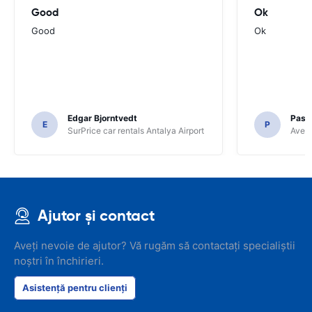
Good
Ok
Good
Ok
Edgar Bjorntvedt
Pasc
E
P
SurPrice car rentals Antalya Airport
Avec 
Ajutor și contact
Aveți nevoie de ajutor? Vă rugăm să contactați specialiștii
noștri în închirieri.
Asistență pentru clienți